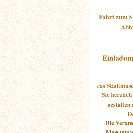
Fahrt zum S
Abfa
_
Einladun
as Stadtmus
d
Sie herzlic
gestalten
Do
Die Verans
Museumtage