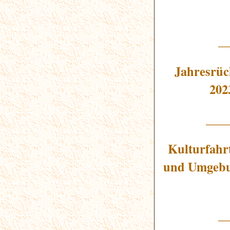
_
Jahresrüc
202
___
Kulturfahr
und Umgebu
_