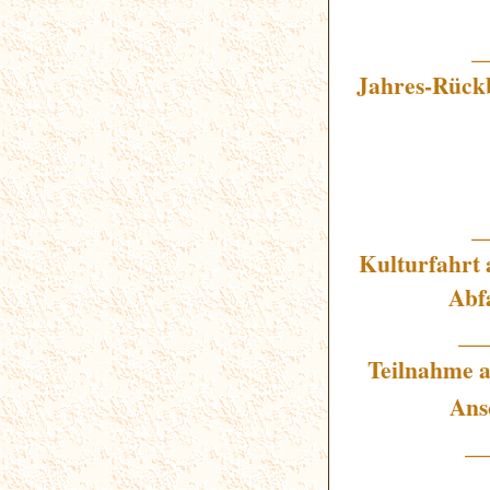
_
Jahres-Rückb
_
Kulturfahrt
Abf
__
Teilnahme a
Ansc
_