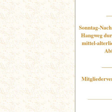
_
Sonntag-Nach
Hangweg durc
mittel-alterl
Ab
___
Mitgliederve
____________