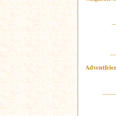
_
_
Adventfeie
____