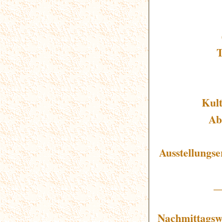
T
Kult
Ab
Ausstellungse
_
Nachmittagsw