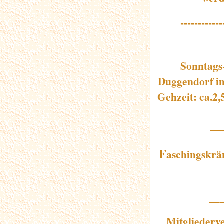
------------
_____
Sonntags
Duggendorf
im
Gehzeit: ca.2
__
F
aschingskrä
__
Mitgliederv