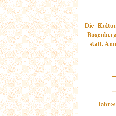
___
Die Kultur
Bogenberg 
statt. An
_
_
ahres
J