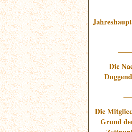
___
Jahreshaupt
___
Die Na
Duggendo
__
Die Mitglie
Grund der
Zeitpun