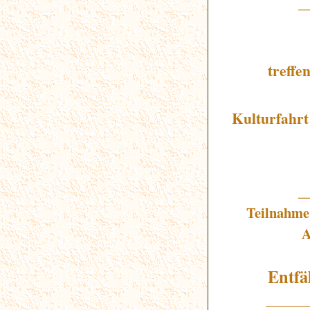
_
treffe
Kulturfahrt
_
Teilnahme
A
Entfä
______