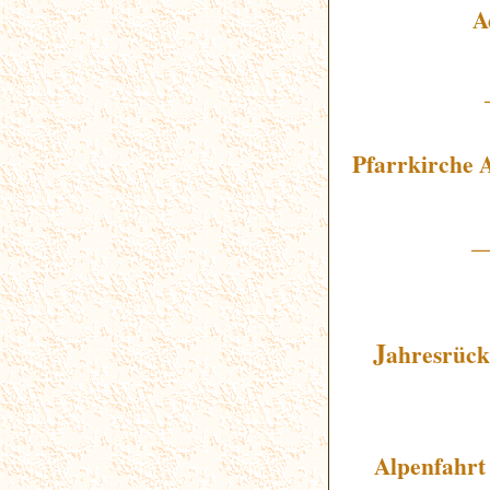
A
Pfarrkirche 
_
J
ahresrück
Alpenfahrt