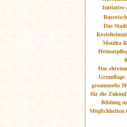
Initiativ
Bayerisch
Das Stad
Kreisheimat
Monika Ka
Heimatpfleg
R
Das ehrena
Grundlage 
gesammelte He
für die Zukunf
Bildung u
Möglichkeiten 