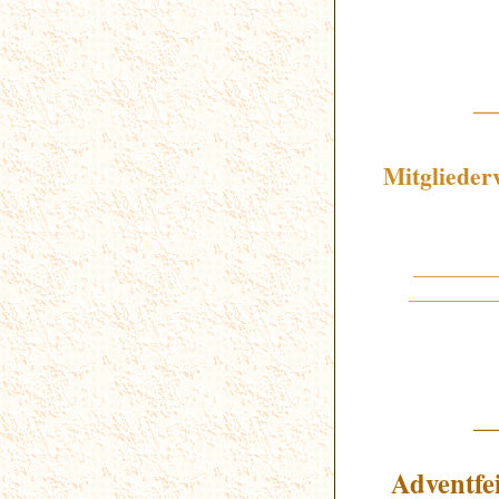
_
Mitglieder
_________
__________
_
Adventfe