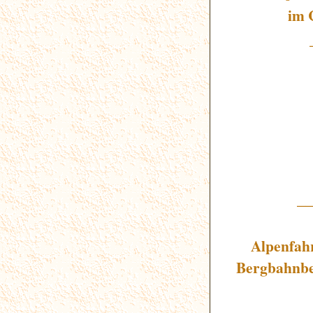
im 
_
Alpenfahr
Bergbahnbe