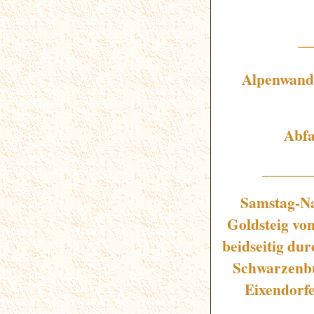
_
Alpenwand
Abfa
______
Samstag-Na
Goldsteig von
beidseitig du
Schwarzenbu
Eixendorfe