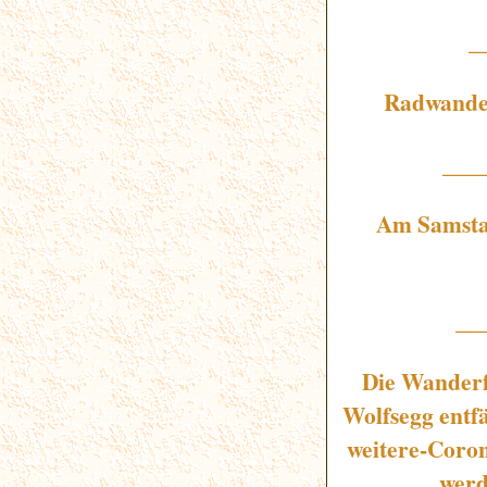
_
Radwander
___
Am Samstag
__
Die Wanderf
Wolfsegg entfä
weitere-Coro
werd