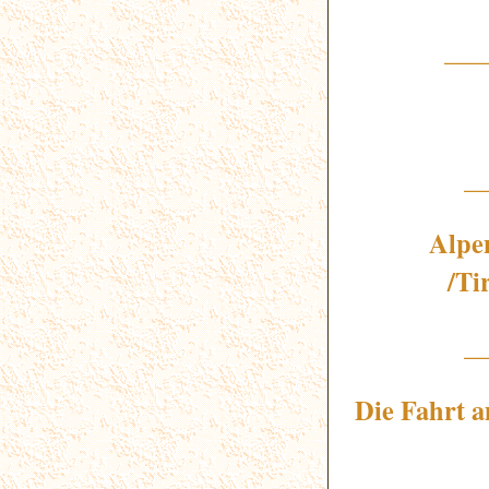
___
_
Alpen
/Ti
_
Die Fahrt a