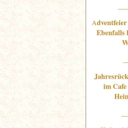
__
dventfeie
A
Ebenfalls
W
_
Jahresrück
im Cafe 
Heim
_