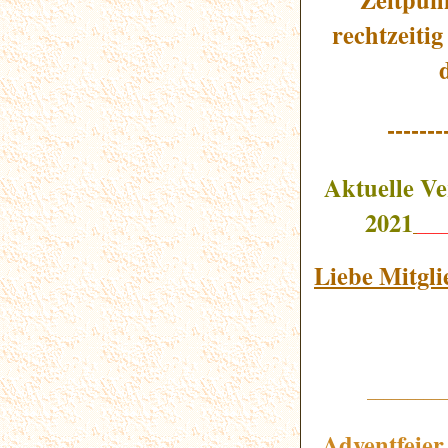
rechtzeiti
-------
Aktuelle V
2021
___
Liebe Mitgl
__________
Adventfeier