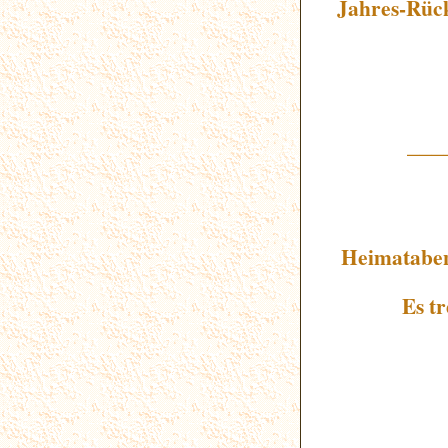
Jahres-Rück
___
Heimataben
Es t