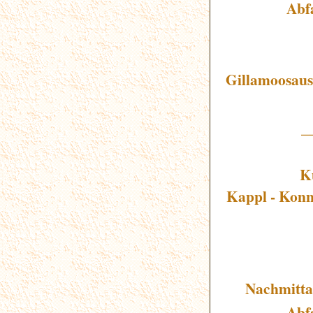
Abf
Gillamoosaus
_
Ku
Kappl - Konn
Nachmitta
Abf